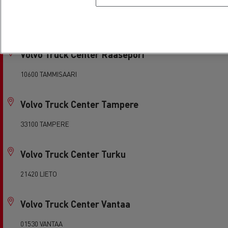
Volvo Truck Center Porvoo
06151 PORVOO
Volvo Truck Center Raasepori
10600 TAMMISAARI
Volvo Truck Center Tampere
33100 TAMPERE
Volvo Truck Center Turku
21420 LIETO
Volvo Truck Center Vantaa
01530 VANTAA