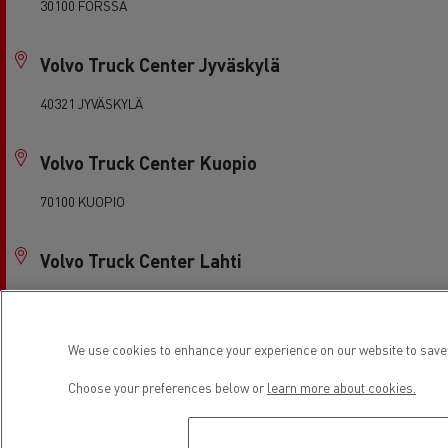
30100 FORSSA
Volvo Truck Center Jyväskylä
40321 JYVÄSKYLÄ
Volvo Truck Center Kuopio
70100 KUOPIO
Volvo Truck Center Lahti
15240 LAHTI
We use cookies to enhance your experience on our website to save 
Volvo Truck Center Pori
Choose your preferences below or
learn more about cookies.
28610 PORI